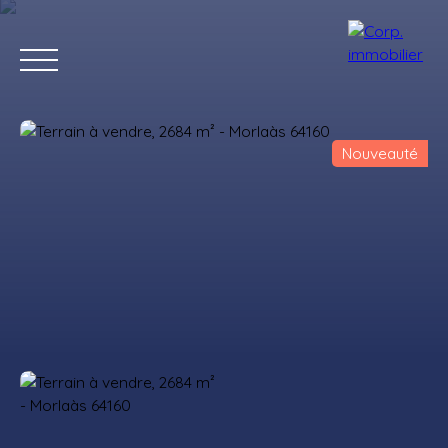
Nouveauté
Accueil
Acheter
Louer
Estimer
Vendre
Notre agenc
Estimation