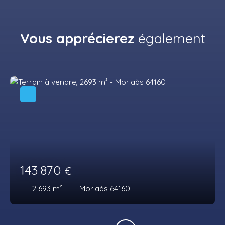
Vous apprécierez
également
143 870
€
2 693
m²
Morlaàs 64160