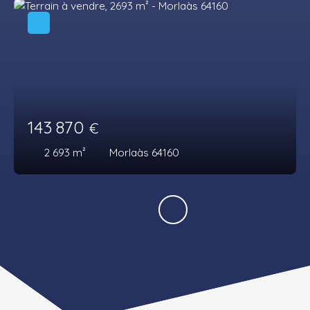
143 870
€
2 693
m²
Morlaàs 64160