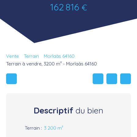
162 816
€
Vente
Terrain
Morlaàs 64160
Terrain à vendre, 3200 m² - Morlaàs 64160
Descriptif
du bien
Terrain
:
3 200
m²