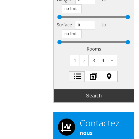
Surface
to
Rooms
1
2
3
4
+
Contactez
nous