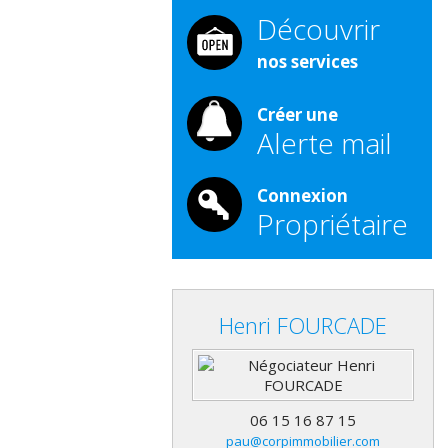
Découvrir
nos services
Créer une
Alerte mail
Connexion
Propriétaire
Henri
FOURCADE
06 15 16 87 15
pau@corpimmobilier.com