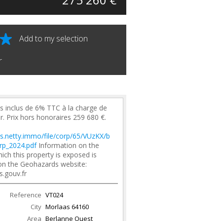
Add to my selection
r
s inclus de 6% TTC à la charge de
r. Prix hors honoraires 259 680 €.
les.netty.immo/file/corp/65/VUzKX/b
rp_2024.pdf
Information on the
hich this property is exposed is
 on the Geohazards website:
s.gouv.fr
Reference
VT024
City
Morlaas
64160
Area
Berlanne Ouest