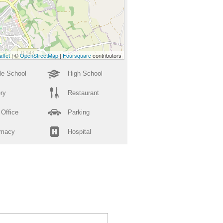
aflet
| ©
OpenStreetMap
|
Foursquare
contributors
le School
High School
ry
Restaurant
 Office
Parking
rmacy
Hospital