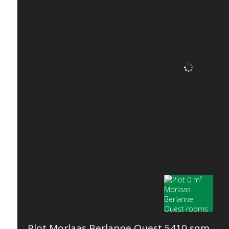
Plot Morlaas Berlanne Ouest 5410 sqm