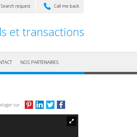
Search request
Call me back
ls et transactions
NTACT
NOS PARTENAIRES
rtager sur :