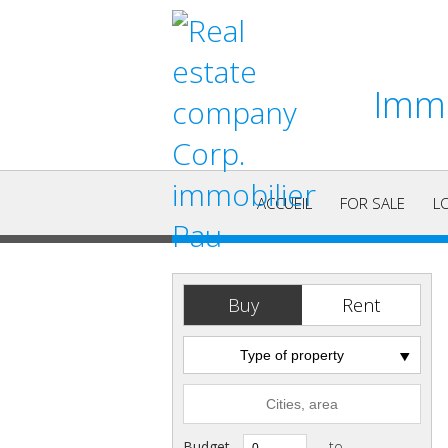
Immo
ACCUEIL
FOR SALE
L
Buy
Rent
Type of property
Budget
to