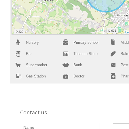
Le
Nursery
Primary school
Midd
Bar
Tobacco Store
Bake
Supermarket
Bank
Post
Gas Station
Doctor
Pha
Contact us