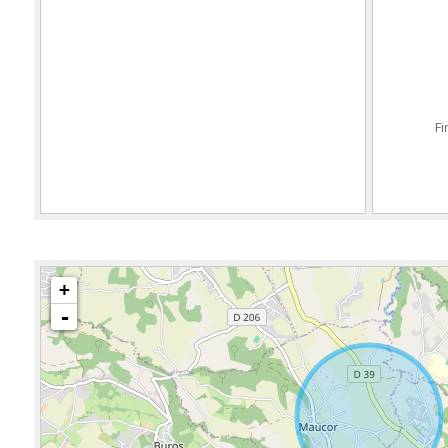
Fi
+
-