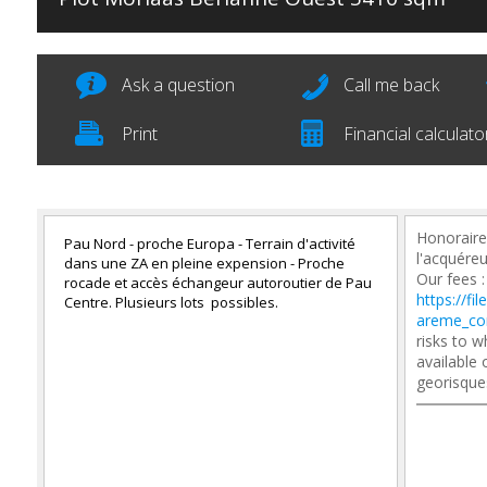
Ask a question
Call me back
Print
Financial calculato
Honoraire
Pau Nord - proche Europa - Terrain d'activité
l'acquéreu
dans une ZA en pleine expension - Proche
Our fees :
rocade et accès échangeur autoroutier de Pau
https://fi
Centre. Plusieurs lots possibles.
areme_co
risks to w
available
georisque