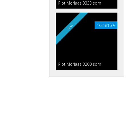
Plot Morlaas 3333 sqm
162 816 €
New
Plot Morlaas 3200 sqm
143 870 €
Plot Morlaas 2693 sqm