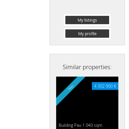
My listings
My profile
Similar properties:
4 302 900 €
New
Building Pau
1 040 sqm