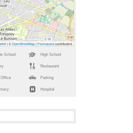
aflet
| ©
OpenStreetMap
|
Foursquare
contributors
le School
High School
ry
Restaurant
 Office
Parking
rmacy
Hospital