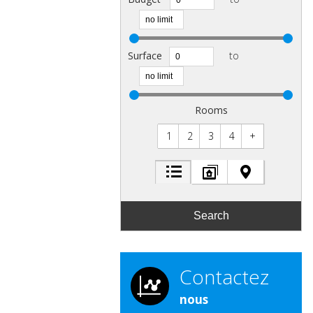
Surface
to
Rooms
1
2
3
4
+
Contactez
nous