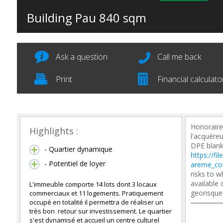
Building Pau
840 sqm
Ask a question
Call me back
Print
Financial calculato
Honoraire
Highlights :
l'acquéreu
DPE blank
- Quartier dynamique
https://fi
- Potentiel de loyer
areme_co
risks to w
available
L'immeuble comporte 14 lots dont 3 locaux
georisque
commerciaux et 11 logements. Pratiquement
occupé en totalité il permettra de réaliser un
très bon retour sur investissement. Le quartier
s'est dynamisé et accueil un centre culturel