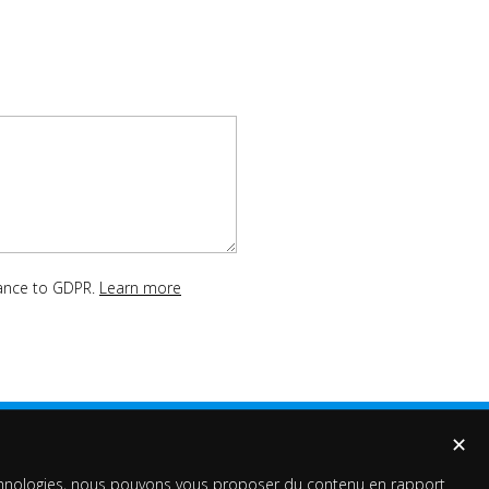
dance to GDPR.
Learn more
✕
technologies, nous pouvons vous proposer du contenu en rapport