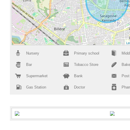
Le
Nursery
Primary school
Midd
Bar
Tobacco Store
Bake
Supermarket
Bank
Post
Gas Station
Doctor
Pha