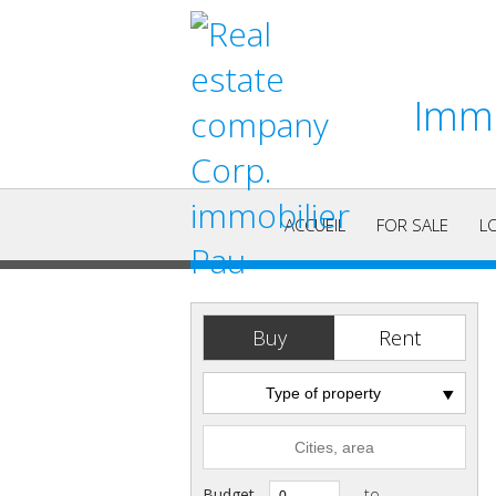
Immo
ACCUEIL
FOR SALE
L
Buy
Rent
Type of property
Budget
to