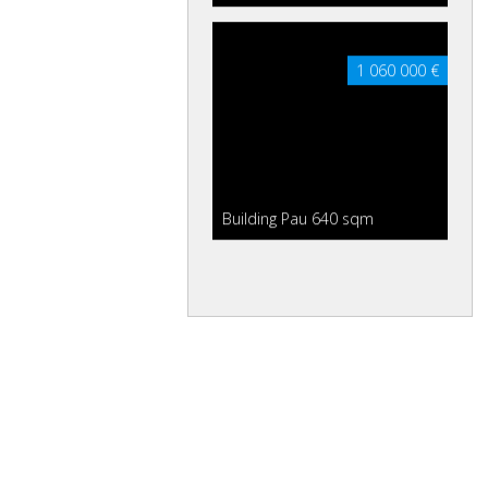
1 060 000 €
Building Pau
640 sqm