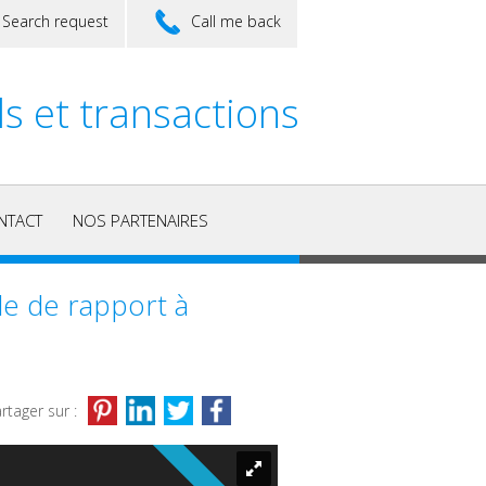
Search request
Call me back
ls et transactions
NTACT
NOS PARTENAIRES
le de rapport à
rtager sur :