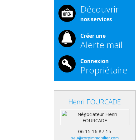
Découvrir
nos services
Créer une
Alerte mail
Connexion
Propriétaire
Henri
FOURCADE
06 15 16 87 15
pau@corpimmobilier.com