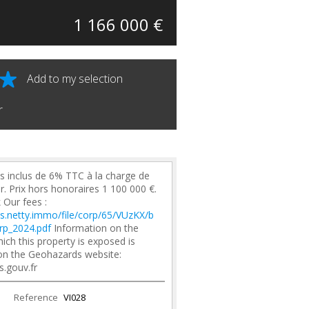
1 166 000 €
Add to my selection
r
s inclus de 6% TTC à la charge de
r. Prix hors honoraires 1 100 000 €.
 Our fees :
les.netty.immo/file/corp/65/VUzKX/b
rp_2024.pdf
Information on the
hich this property is exposed is
 on the Geohazards website:
s.gouv.fr
Reference
VI028