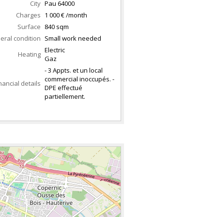
City
Pau
64000
Charges
1 000 € /month
Surface
840
sqm
eral condition
Small work needed
Electric
Heating
Gaz
- 3 Appts. et un local
commercial inoccupés. -
nancial details
DPE effectué
partiellement.