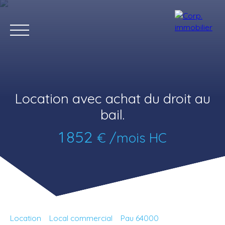
Location avec achat du droit au
bail.
1 852
€ /mois HC
Accueil
Acheter
Louer
Estimer
Vendre
Notre agenc
Estimation
Location
Local commercial
Pau 64000