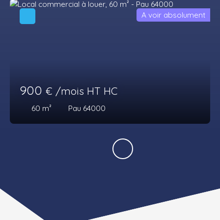
A voir absolument
900
€ /mois HT HC
60
m²
Pau 64000