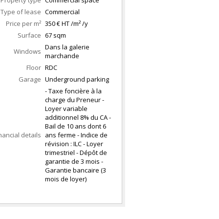
Property type
Commercial space
Type of lease
Commercial
Price per m²
350 € HT /m² /y
Surface
67
sqm
Dans la galerie
Windows
marchande
Floor
RDC
Garage
Underground parking
- Taxe foncière à la
charge du Preneur -
Loyer variable
additionnel 8% du CA -
Bail de 10 ans dont 6
nancial details
ans ferme - Indice de
révision : ILC - Loyer
trimestriel - Dépôt de
garantie de 3 mois -
Garantie bancaire (3
mois de loyer)