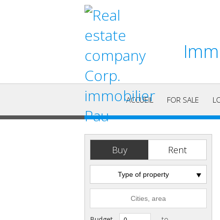
Immo
ACCUEIL
FOR SALE
L
Buy
Rent
Type of property
Budget
to