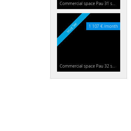
Commercial space Pau
31 sqm
Must See
1 107 € /month
Commercial space Pau
32 sqm
Must See
942 € /month
Commercial space Pau
75 sqm