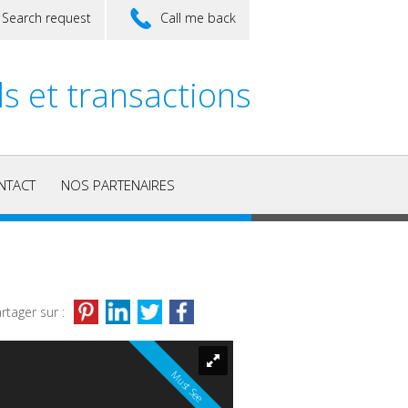
Search request
Call me back
ls et transactions
NTACT
NOS PARTENAIRES
rtager sur :
Must See