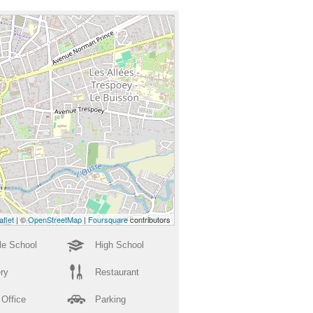
aflet
| ©
OpenStreetMap
|
Foursquare
contributors
le School
High School
ry
Restaurant
 Office
Parking