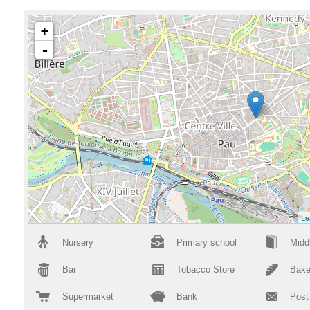
+
-
Le
Nursery
Primary school
Midd
Bar
Tobacco Store
Bake
Supermarket
Bank
Post