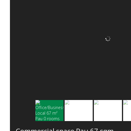
Commercial space Pau
67 sqm