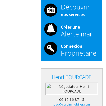
Découvrir
nos services
Créer une
Alerte mail
Connexion
Propriétaire
Henri
FOURCADE
06 15 16 87 15
pau@corpimmobilier.com