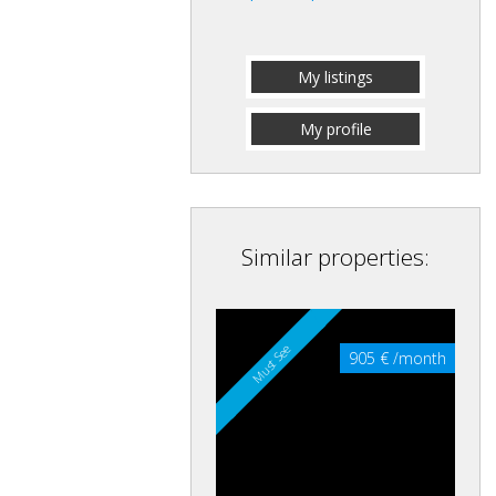
My listings
My profile
Similar properties:
Must See
905 € /month