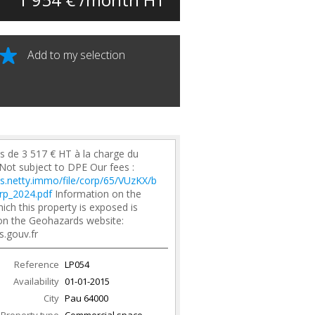
Add to my selection
s de 3 517 € HT à la charge du
 Not subject to DPE Our fees :
les.netty.immo/file/corp/65/VUzKX/b
rp_2024.pdf
Information on the
hich this property is exposed is
 on the Geohazards website:
s.gouv.fr
Reference
LP054
Availability
01-01-2015
City
Pau
64000