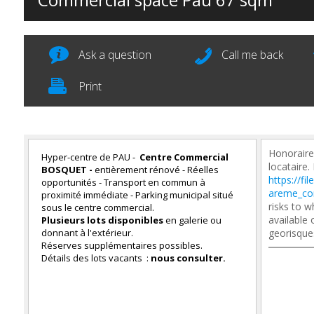
Ask a question
Call me back
Print
Honoraire
Hyper-centre de PAU -
Centre Commercial
locataire.
BOSQUET -
entièrement rénové - Réelles
https://fi
opportunités - Transport en commun à
areme_co
proximité immédiate - Parking municipal situé
risks to w
sous le centre commercial.
available
Plusieurs lots disponibles
en galerie ou
donnant à l'extérieur.
georisque
Réserves supplémentaires possibles.
Détails des lots vacants :
nous consulter.