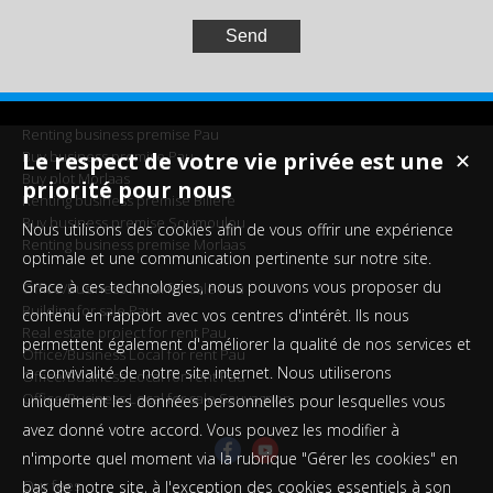
Renting business premise Pau
Buy business premise Pau
Le respect de votre vie privée est une
✕
Buy plot Morlaas
priorité pour nous
Renting business premise Billère
Buy business premise Soumoulou
Nous utilisons des cookies afin de vous offrir une expérience
Renting business premise Morlaas
optimale et une communication pertinente sur notre site.
Grace à ces technologies, nous pouvons vous proposer du
Office/Business Local for sale Pau
Building for sale Pau
contenu en rapport avec vos centres d'intérêt. Ils nous
Real estate project for rent Pau
permettent également d'améliorer la qualité de nos services et
Office/Business Local for rent Pau
la convivialité de notre site internet. Nous utiliserons
Office/Business Local for rent Pau
Office/Business Local for sale Sauvagnon
uniquement les données personnelles pour lesquelles vous
avez donné votre accord. Vous pouvez les modifier à
n'importe quel moment via la rubrique "Gérer les cookies" en
Our fees
bas de notre site, à l'exception des cookies essentiels à son