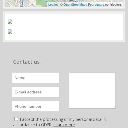
Leaflet
| ©
OpenStreetMap
|
Foursquare
contributors
Contact us
I accept the processing of my personal data in
accordance to GDPR.
Learn more