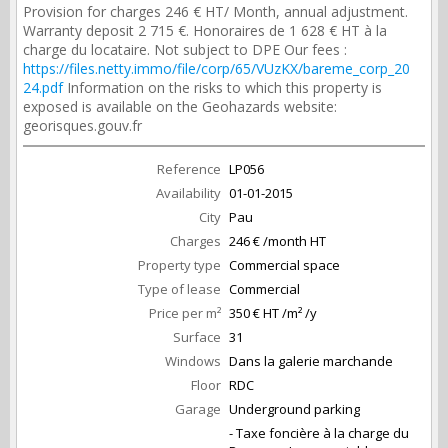
Provision for charges 246 € HT/ Month, annual adjustment.
Warranty deposit 2 715 €. Honoraires de 1 628 € HT à la
charge du locataire. Not subject to DPE Our fees :
https://files.netty.immo/file/corp/65/VUzKX/bareme_corp_20
24.pdf
Information on the risks to which this property is
exposed is available on the Geohazards website:
georisques.gouv.fr
Reference
LP056
Availability
01-01-2015
City
Pau
Charges
246 € /month HT
Property type
Commercial space
Type of lease
Commercial
Price per m²
350 € HT /m² /y
Surface
31
Windows
Dans la galerie marchande
Floor
RDC
Garage
Underground parking
- Taxe foncière à la charge du