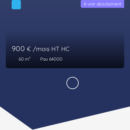
A voir absolument
900
€ /mois HT HC
60
m²
Pau 64000