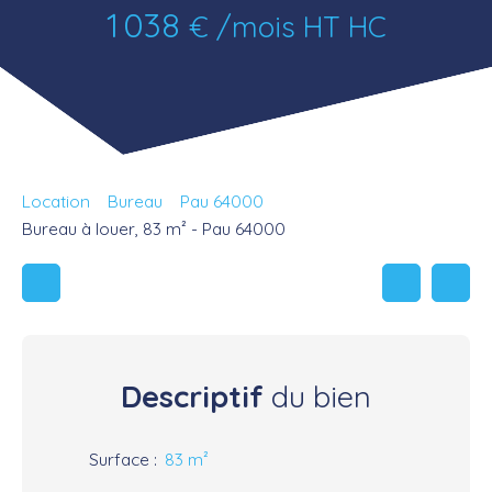
1 038
€ /mois HT HC
Location
Bureau
Pau 64000
Bureau à louer, 83 m² - Pau 64000
Descriptif
du bien
Surface
:
83
m²