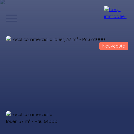
Nouveauté
Accueil
Acheter
Louer
Estimer
Vendre
Notre agenc
Estimation