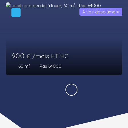
A voir absolument
900
€ /mois HT HC
60
m²
Pau 64000