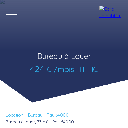
Bureau à Louer
424
€ /mois HT HC
Accueil
Acheter
Louer
Estimer
Vendre
Notre agenc
Estimation
Location
Bureau
Pau 64000
Bureau à louer, 33 m² - Pau 64000