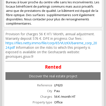
Bureau à louer proche du centre ville sans les inconvénients. Les
locaux bénéficient de parkings communs mais aussi privatifs
ainsi que de prestations de qualité. Le bâtiment est équipé de la
fibre optique. Des surfaces supplémentaires sont également
disponibles. Nous contacter pour plus de renseignements
complémentaires.
Provision for charges 56 € HT/ Month, annual adjustment.
Warranty deposit 576 €. DPE in progress Our fees :
https://files.netty.immo/file/corp/65/VUzKX/bareme_corp_20
24.pdf
Information on the risks to which this property is
exposed is available on the Geohazards website:
georisques.gouv.fr
Rented
Discover the real estate project
Reference
LP620
City
Pau
Charges
56 € /month HT
Property type
Office