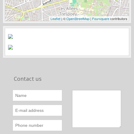
Leaflet
| ©
OpenStreetMap
|
Foursquare
contributors
Contact us