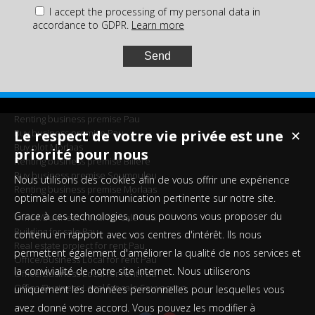
I accept the processing of my personal data in
accordance to GDPR.
Learn more
Renting business premise Pau
Buy business premise Pau
Le respect de votre vie privée est une
✕
Buy plot Morlaas
priorité pour nous
Renting business premise Billère
Buy business premise Soumoulou
Nous utilisons des cookies afin de vous offrir une expérience
Renting business premise Morlaas
optimale et une communication pertinente sur notre site.
Grace à ces technologies, nous pouvons vous proposer du
Office/Business Local for sale Pau
Building for sale Pau
contenu en rapport avec vos centres d'intérêt. Ils nous
Real estate project for rent Pau
permettent également d'améliorer la qualité de nos services et
Office/Business Local for rent Pau
la convivialité de notre site internet. Nous utiliserons
Office/Business Local for rent Pau
Office/Business Local for sale Sauvagnon
uniquement les données personnelles pour lesquelles vous
avez donné votre accord. Vous pouvez les modifier à