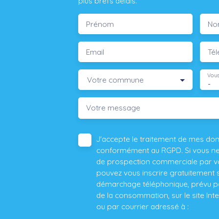
plus brefs délais.
Prénom
No
Email
Té
Vous
Votre commune
-
Votre message
J'accepte le traitement de mes do
conformément au RGPD. Si vous ne s
de prospection commerciale par vo
pouvez vous inscrire gratuitement su
démarchage téléphonique, prévu par
de la consommation, sur le site Int
ou par courrier adressé à :