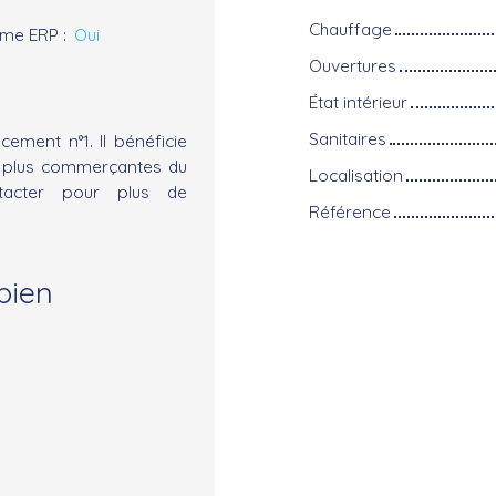
Chauffage
rme ERP
:
Oui
Ouvertures
État intérieur
Sanitaires
ement n°1. Il bénéficie
es plus commerçantes du
Localisation
ntacter pour plus de
Référence
bien