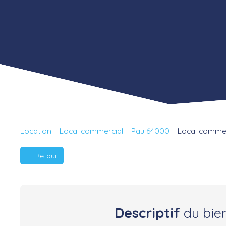
Location
Local commercial
Pau 64000
Local commerc
Retour
Descriptif
du bie