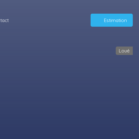
tact
Estimation
Loué