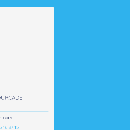
FOURCADE
ntours
5 16 87 15