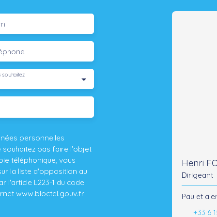
m
léphone
 souhaitez
nnées personnelles
ouhaitez pas faire l'objet
ie téléphonique, vous
Henri 
r la liste d'opposition au
Dirigeant
 l'article L223-1 du code
ernet www.bloctel.gouv.fr
Pau et ale
+33 6 1