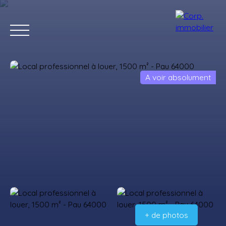
A voir absolument
Accueil
Acheter
Louer
Estimer
Vendre
Notre agenc
Estimation
+ de photos