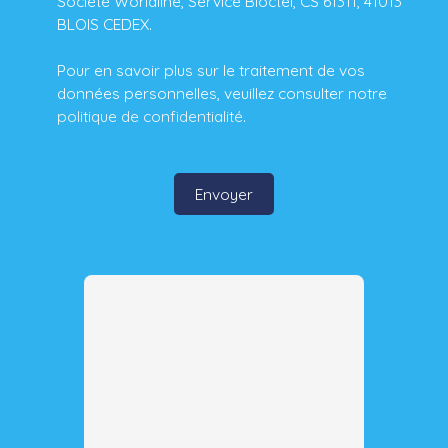
Société Worldline, Service Bloctel, CS 61311, 41013
BLOIS CEDEX.
Pour en savoir plus sur le traitement de vos
données personnelles, veuillez consulter notre
politique de confidentialité
.
Envoyer