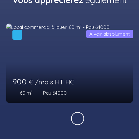
Vous apprécierez
également
A voir absolument
900
€ /mois HT HC
60
m²
Pau 64000