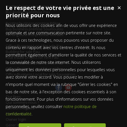
Renting business premise Pau
Le respect de votre vie privée est une
✕
Buy business premise Pau
priorité pour nous
Buy plot Morlaas
Renting business premise Billère
Nous utilisons des cookies afin de vous offrir une expérience
Buy business premise Soumoulou
optimale et une communication pertinente sur notre site.
Renting business premise Morlaas
Grace à ces technologies, nous pouvons vous proposer du
Office/Business Local for sale Pau
contenu en rapport avec vos centres d'intérêt. Ils nous
Building for sale Pau
permettent également d'améliorer la qualité de nos services et
Real estate project for rent Pau
la convivialité de notre site internet. Nous utiliserons
Office/Business Local for rent Pau
Office/Business Local for rent Pau
uniquement les données personnelles pour lesquelles vous
Office/Business Local for sale Sauvagnon
avez donné votre accord. Vous pouvez les modifier à
n'importe quel moment via la rubrique "Gérer les cookies" en
bas de notre site, à l'exception des cookies essentiels à son
Our fees
fonctionnement. Pour plus d'informations sur vos données
Qui sommes-nous ?
personnelles, veuillez consulter
notre politique de
Mentions légales
Plan du site
confidentialité
.
Owner login
Gérer les cookies