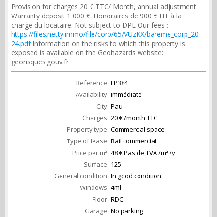
Provision for charges 20 € TTC/ Month, annual adjustment.
Warranty deposit 1 000 €. Honoraires de 900 € HT à la
charge du locataire. Not subject to DPE Our fees :
https://files.netty.immo/file/corp/65/VUzKX/bareme_corp_20
24.pdf
Information on the risks to which this property is
exposed is available on the Geohazards website:
georisques.gouv.fr
Reference
LP384
Availability
Immédiate
City
Pau
Charges
20 € /month TTC
Property type
Commercial space
Type of lease
Bail commercial
Price per m²
48 € Pas de TVA /m² /y
Surface
125
General condition
In good condition
Windows
4ml
Floor
RDC
Garage
No parking