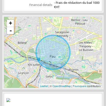
- Frais de rédaction du bail 1000
Financial details
€HT
+
-
Leaflet
| ©
OpenStreetMap
|
Foursquare
contributors