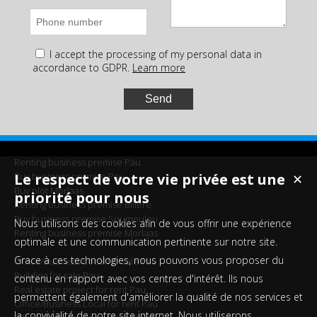
I accept the processing of my personal data in
accordance to GDPR.
Learn more
Renting business premise Pau
Buy business premise Pau
Le respect de votre vie privée est une
✕
Buy plot Morlaas
priorité pour nous
Renting business premise Billère
Buy business premise Soumoulou
Nous utilisons des cookies afin de vous offrir une expérience
Renting business premise Morlaas
optimale et une communication pertinente sur notre site.
Grace à ces technologies, nous pouvons vous proposer du
Office/Business Local for sale Pau
Building for sale Pau
contenu en rapport avec vos centres d'intérêt. Ils nous
Real estate project for rent Pau
permettent également d'améliorer la qualité de nos services et
Office/Business Local for rent Pau
la convivialité de notre site internet. Nous utiliserons