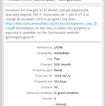
Provision for charges 20 €/ Month, annual adjustment.
Warranty deposit 500 €. Honoraires de 1 200 € HT à la
charge du locataire. DPE in progress Our fees :
https://files.netty.immo/file/corp/65/VUzKX/bareme_corp_20
24.pdf
Information on the risks to which this property is
exposed is available on the Geohazards website:
georisques.gouv.fr
Reference
LP296
Availability
Immédiate
City
Pau
Charges
20 € /month
Property type
Retail
Price per m²
120 € /m² /y
Property tax
552 €/an
Surface
50
General condition
In good condition
Rooms
3
• Acceuil,