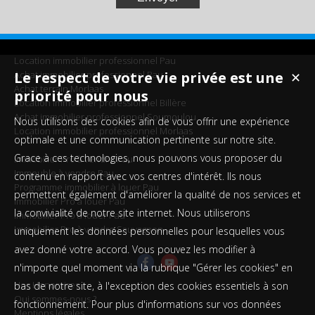
Location immobilier professionnel Pau
Achat immobilier professionnel Pau
Le respect de votre vie privée est une
✕
Achat terrain Morlaas
priorité pour nous
Location immobilier professionnel Billère
Achat immobilier professionnel Soumoulou
Nous utilisons des cookies afin de vous offrir une expérience
Location immobilier professionnel Morlaas
optimale et une communication pertinente sur notre site.
Grace à ces technologies, nous pouvons vous proposer du
Immobilier Pro à vendre Pau
Immeuble à vendre Pau
contenu en rapport avec vos centres d'intérêt. Ils nous
Programme immobilier à louer Pau
permettent également d'améliorer la qualité de nos services et
Immobilier Pro à louer Pau
la convivialité de notre site internet. Nous utiliserons
Immobilier Pro à louer Pau
Immobilier Pro à vendre Sauvagnon
uniquement les données personnelles pour lesquelles vous
avez donné votre accord. Vous pouvez les modifier à
n'importe quel moment via la rubrique "Gérer les cookies" en
Nos Honoraires
bas de notre site, à l'exception des cookies essentiels à son
Qui sommes-nous ?
fonctionnement. Pour plus d'informations sur vos données
Mentions légales