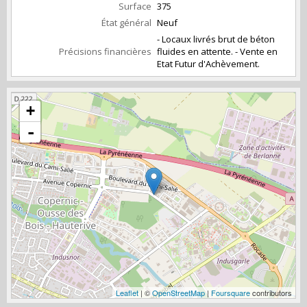
Surface
375
État général
Neuf
- Locaux livrés brut de béton
Précisions financières
fluides en attente. - Vente en
Etat Futur d'Achèvement.
+
-
Leaflet
| ©
OpenStreetMap
|
Foursquare
contributors