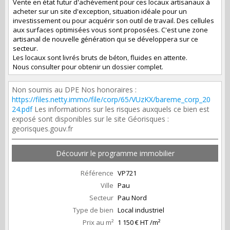
Vente en état futur d'achèvement pour ces locaux artisanaux à
acheter sur un site d'exception, situation idéale pour un
investissement ou pour acquérir son outil de travail. Des cellules
aux surfaces optimisées vous sont proposées. C'est une zone
artisanal de nouvelle génération qui se développera sur ce
secteur.
Les locaux sont livrés bruts de béton, fluides en attente.
Nous consulter pour obtenir un dossier complet.
Non soumis au DPE Nos honoraires :
https://files.netty.immo/file/corp/65/VUzKX/bareme_corp_20
24.pdf
Les informations sur les risques auxquels ce bien est
exposé sont disponibles sur le site Géorisques :
georisques.gouv.fr
Découvrir le programme immobilier
Référence
VP721
Ville
Pau
Secteur
Pau Nord
Type de bien
Local industriel
Prix au m²
1 150 € HT /m²