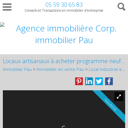
05 59 30 65 83
Conseils et Transactions en immobilier d'entreprise
Locaux artisanaux à acheter programme neuf VEFA
Immobilier Pau
>
Immobilier en vente Pau
>
Local industriel en vente Pau
Nouveauté