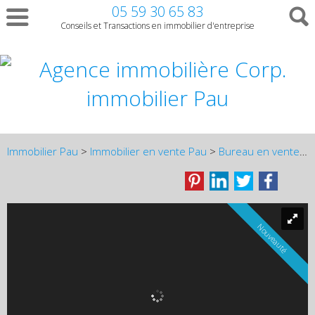
05 59 30 65 83
Conseils et Transactions en immobilier d'entreprise
Immobilier Pau
>
Immobilier en vente Pau
>
Bureau en vente Pau
Nouveauté