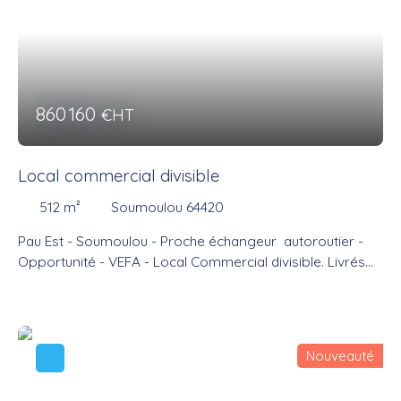
860 160
€HT
Local commercial divisible
512
m²
Soumoulou 64420
Pau Est - Soumoulou - Proche échangeur autoroutier -
Opportunité - VEFA - Local Commercial divisible. Livrés
finis - Locaux avec des prestations de qualités. Parkings
privés et visiteurs. Accessibilité et bonne visibilité.
Nouveauté