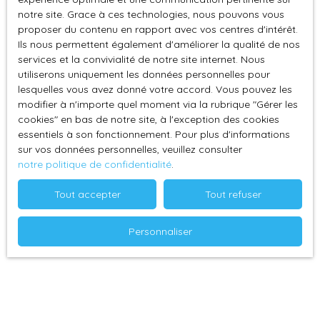
permet de recevoir vos clients dans un cadre élégant,
notre site. Grace à ces technologies, nous pouvons vous
tandis que l'open space lumineux favorise la
proposer du contenu en rapport avec vos centres d'intérêt.
collaboration et la créativité. Les deux bureaux fermés
Ils nous permettent également d'améliorer la qualité de nos
offrent l'intimité nécessaire pour des réunions de travail
services et la convivialité de notre site internet. Nous
en toute confidentialité. Des travaux de rafraîchissement
utiliserons uniquement les données personnelles pour
vous permettront de mettre la décoration au gout du
lesquelles vous avez donné votre accord. Vous pouvez les
jour. Situé dans un quartier animé, ce local professionnel
modifier à n'importe quel moment via la rubrique ″Gérer les
est à proximité immédiate de plusieurs lieux
cookies″ en bas de notre site, à l'exception des cookies
482 400
€
institutionnels (tribunal). Le local est équipé de la fibre
essentiels à son fonctionnement. Pour plus d'informations
optique et donc permettra d'utiliser internet à très haut
sur vos données personnelles, veuillez consulter
notre politique de confidentialité
.
débit assurant une connectivité optimale pour vos
- Locaux professionnels ou logements.
besoins professionnels. Ne manquez pas cette
Tout accepter
Tout refuser
opportunité de vous installer dans un local qui allie
434
m²
Pau 64000
fonctionnalité, et emplacement privilégié pour une
A vendre au centre ville de Pau des locaux professionnels
activité de centre ville. Contactez-nous dès aujourd'hui
Personnaliser
à réaménager ou à réhabiliter en logements avec
pour organiser une visite et obtenir des renseignements
terrasses et appartements de type loft sont possibles.
complémentaires.
C'est une opportunité à saisir au cœur d'un quartier en
pleine mutation et des plus recherchés. Transport en
commun, parkings et toutes commodité de l'hyper