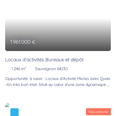
avoir plus de renseignements et convenir d'un RDV.
1 961 000
€
Locaux d'activités Bureaux et dépôt
1 246
m²
Sauvagnon 64230
Opportunité à saisir : Locaux d'Activité Mixtes avec Quais
–En très bon état. Situé au cœur d’une zone dynamique ,
nous vous proposons à la vente un ensemble immobilier
polyvalent, parfaitement adapté aux entreprises
exigeantes en quête de fonctionnalité et de confort.
Points Forts du Bien Logistique Optimisée : 2 quais de
Nouveauté
déchargement et une voirie lourde conçue pour une