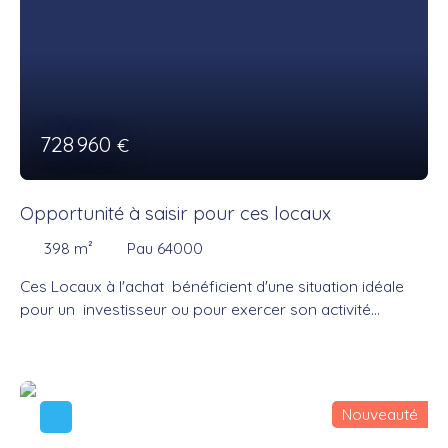
728 960
€
Opportunité à saisir pour ces locaux
398
m²
Pau 64000
Ces Locaux à l'achat bénéficient d'une situation idéale
pour un investisseur ou pour exercer son activité
professionnelle. Ils sont idéalement situés et disposent
d'une excellente visibilité et de services de stationnement
ou de transport à proximité immédiate. D'une surface
rare en centre-ville ils vous permettront de réussir votre
Nouveauté
projet d'entreprise. N'hésitez pas à nous contacter pour
plus de renseignements ainsi que pour une visite.