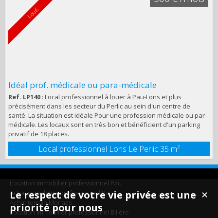
Loué
Idéal prof. médicale ou para-médicale
Ref. LP140
: Local professionnel à louer à Pau-Lons et plus
précisément dans les secteur du Perlic au sein d'un centre de
santé. La situation est idéale Pour une profession médicale ou par-
médicale. Les locaux sont en très bon et bénéficient d'un parking
privatif de 18 places.
Local professionnel Lons Le Perlic
35 m²
Location immobilier professionnel Pau
Achat immobilier professionnel Pau
Le respect de votre vie privée est une
✕
Achat terrain Morlaas
priorité pour nous
Location immobilier professionnel Billère