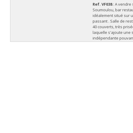
Ref. VF038
: A vendre 
Soumoulou, bar resta
idéalement situé sur u
passant . Salle de res
40 couverts, très prisé
laquelle s'ajoute une 
indépendante pouvant 
un groupe par exempl
ombragée de 20 couvert
de parking. Clientèle 
travaillant dans le sec
passage. Pour tout
renseignement compl
no...