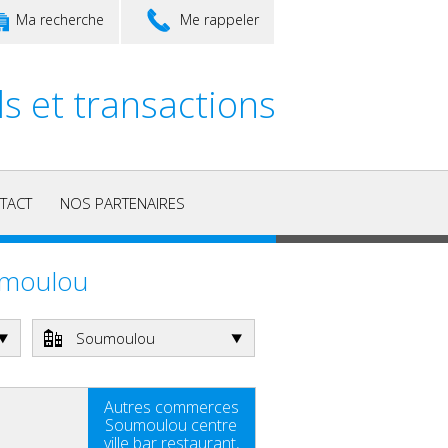
Ma recherche
Me rappeler
ls et transactions
TACT
NOS PARTENAIRES
umoulou
Soumoulou
Autres commerces
Soumoulou centre
ville bar restaurant,