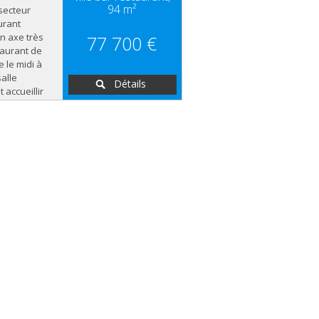
94 m²
secteur
urant
n axe très
77 700 €
taurant de
e le midi à
salle
Détails
accueillir
e. Terrasse
s. Facilités
d'habitués
teur et de
émentaire,