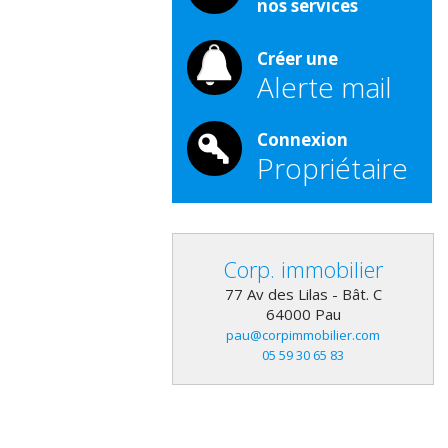
nos services
Créer une
Alerte mail
Connexion
Propriétaire
Corp. immobilier
77 Av des Lilas - Bât. C
64000
Pau
pau@corpimmobilier.com
05 59 30 65 83