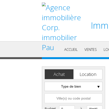
Immo
ACCUEIL
VENTES
LO
Achat
Location
Type de bien
Budget
à