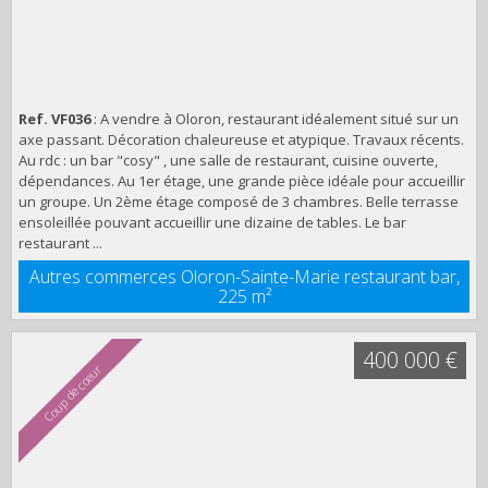
Ref. VF036
: A vendre à Oloron, restaurant idéalement situé sur un
axe passant. Décoration chaleureuse et atypique. Travaux récents.
Au rdc : un bar "cosy" , une salle de restaurant, cuisine ouverte,
dépendances. Au 1er étage, une grande pièce idéale pour accueillir
un groupe. Un 2ème étage composé de 3 chambres. Belle terrasse
ensoleillée pouvant accueillir une dizaine de tables. Le bar
restaurant ...
Autres commerces Oloron-Sainte-Marie restaurant bar,
225 m²
400 000 €
Coup de cœur