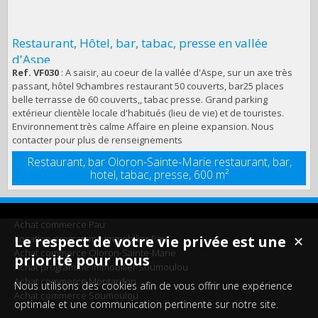
Restaurant, Hôtel, bar, tabac, presse en vallée
d'Aspe
Ref. VF030
: A saisir, au coeur de la vallée d'Aspe, sur un axe très
passant, hôtel 9chambres restaurant 50 couverts, bar25 places
belle terrasse de 60 couverts,, tabac presse. Grand parking
extérieur clientèle locale d'habitués (lieu de vie) et de touristes.
Environnement très calme Affaire en pleine expansion. Nous
contacter pour plus de renseignements
Restaurant, bar Oloron-Sainte-Marie restaurant, bar,
hotel, tabac, presse,
600 m²
Achat commerce Pau
Location programme immobilier Pau
Le respect de votre vie privée est une
✕
Achat commerce Oloron-Sainte-Marie
priorité pour nous
Achat programme immobilier Soumoulou
Achat commerce Montardon
Nous utilisons des cookies afin de vous offrir une expérience
Achat commerce Soumoulou
optimale et une communication pertinente sur notre site.