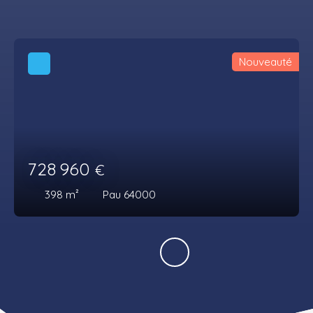
Nouveauté
728 960
€
398
m²
Pau 64000