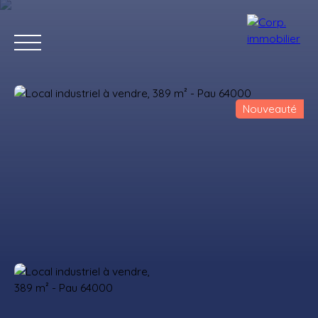
Nouveauté
Accueil
Acheter
Louer
Estimer
Vendre
Notre agenc
Estimation