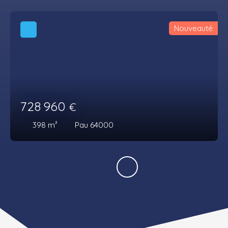
Nouveauté
728 960
€
398
m²
Pau 64000