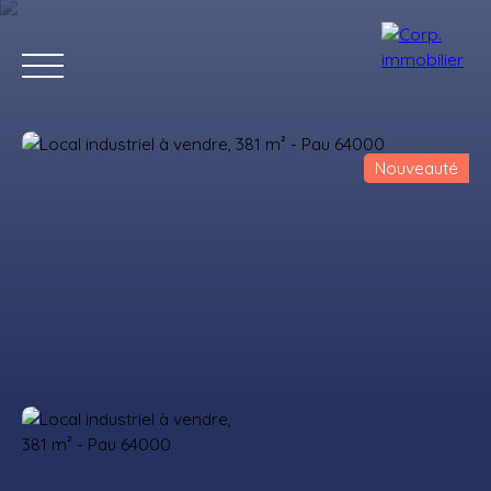
Nouveauté
Accueil
Acheter
Louer
Estimer
Vendre
Notre agenc
Estimation