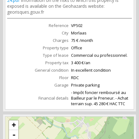
24.pdf
Information on the risks to which this property is
exposed is available on the Geohazards website:
georisques.gouv.fr
Reference
VP502
City
Morlaas
Charges
75 € /month
Property type
Office
Type of lease
Commercial ou professionnel.
Property tax
3 400 €/an
General condition
In excellent condition
Floor
RDC
Garage
Private parking
- Impôt foncier remboursé au
Financial details
Bailleur par le Preneur. - Achat
terrain sup. 45 280 € HAC TTC
+
-