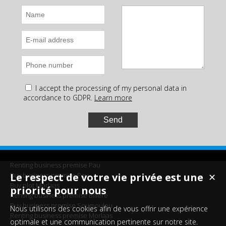
I accept the processing of my personal data in
accordance to GDPR.
Learn more
Renting business premise Pau
Buy business premise Pau
Le respect de votre vie privée est une
✕
Buy plot Morlaas
priorité pour nous
Renting business premise Billère
Buy business premise Soumoulou
Nous utilisons des cookies afin de vous offrir une expérience
Renting business premise Morlaas
optimale et une communication pertinente sur notre site.