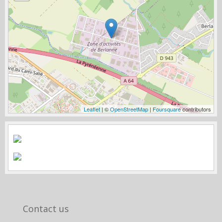
Leaflet
| ©
OpenStreetMap
|
Foursquare
contributors
Contact us