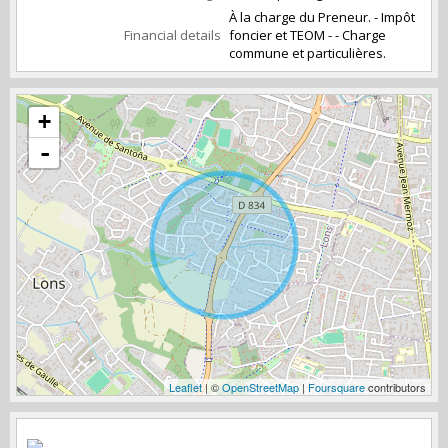
À la charge du Preneur. - Impôt
Financial details
foncier et TEOM - - Charge
commune et particulières.
+
-
Leaflet
| ©
OpenStreetMap
|
Foursquare
contributors