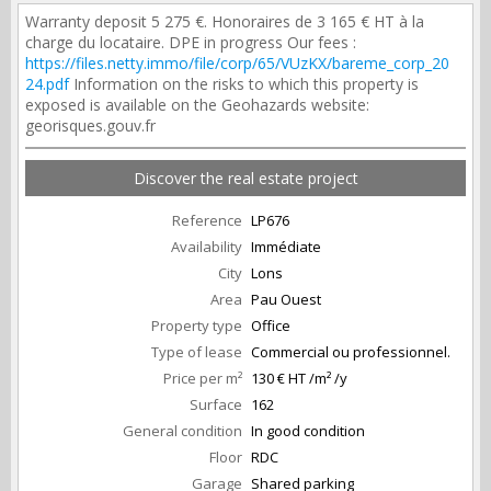
Warranty deposit 5 275 €. Honoraires de 3 165 € HT à la
charge du locataire. DPE in progress Our fees :
https://files.netty.immo/file/corp/65/VUzKX/bareme_corp_20
24.pdf
Information on the risks to which this property is
exposed is available on the Geohazards website:
georisques.gouv.fr
Discover the real estate project
Reference
LP676
Availability
Immédiate
City
Lons
Area
Pau Ouest
Property type
Office
Type of lease
Commercial ou professionnel.
Price per m²
130 € HT /m² /y
Surface
162
General condition
In good condition
Floor
RDC
Garage
Shared parking