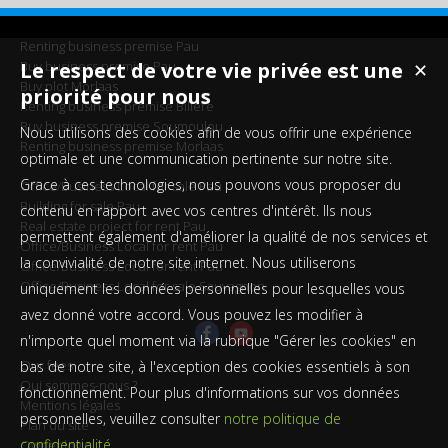
Renting business premise Pau
Buy business premise Pau
Le respect de votre vie privée est une
✕
Buy plot Morlaas
priorité pour nous
Renting business premise Billère
Buy business premise Soumoulou
Nous utilisons des cookies afin de vous offrir une expérience
Renting business premise Morlaas
optimale et une communication pertinente sur notre site.
Grace à ces technologies, nous pouvons vous proposer du
Office/Business Local for sale Pau
Building for sale Pau
contenu en rapport avec vos centres d'intérêt. Ils nous
Real estate project for rent Pau
permettent également d'améliorer la qualité de nos services et
Office/Business Local for rent Pau
la convivialité de notre site internet. Nous utiliserons
Office/Business Local for rent Pau
Office/Business Local for sale Sauvagnon
uniquement les données personnelles pour lesquelles vous
avez donné votre accord. Vous pouvez les modifier à
n'importe quel moment via la rubrique "Gérer les cookies" en
Our fees
bas de notre site, à l'exception des cookies essentiels à son
Qui sommes-nous ?
fonctionnement. Pour plus d'informations sur vos données
Mentions légales
personnelles, veuillez consulter
notre politique de
Plan du site
confidentialité
.
Owner login