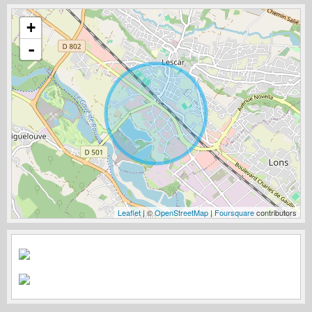
+
-
Leaflet
| ©
OpenStreetMap
|
Foursquare
contributors