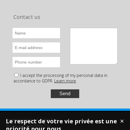
Contact us
I accept the processing of my personal data in
accordance to GDPR.
Learn more
Renting business premise Pau
Le respect de votre vie privée est une
✕
Buy business premise Pau
priorité pour nous