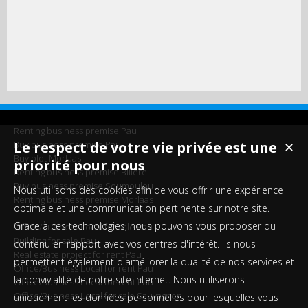
Renting business premise Pau
Buy business premise Pau
Le respect de votre vie privée est une
✕
Buy plot Morlaas
priorité pour nous
Renting business premise Billère
Buy business premise Soumoulou
Nous utilisons des cookies afin de vous offrir une expérience
Renting business premise Morlaas
optimale et une communication pertinente sur notre site.
Grace à ces technologies, nous pouvons vous proposer du
Office/Business Local for sale Pau
Building for sale Pau
contenu en rapport avec vos centres d'intérêt. Ils nous
Real estate project for rent Pau
permettent également d'améliorer la qualité de nos services et
Office/Business Local for rent Pau
la convivialité de notre site internet. Nous utiliserons
Office/Business Local for rent Pau
Office/Business Local for sale Sauvagnon
uniquement les données personnelles pour lesquelles vous