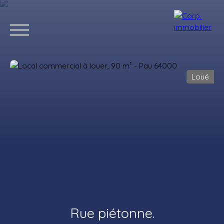
Loué
Accueil
Acheter
Louer
Estimer
Vendre
Notre agenc
Estimation
Rue piétonne.