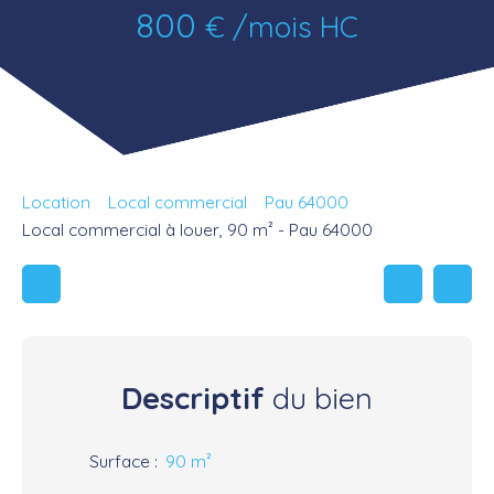
800
€ /mois HC
Location
Local commercial
Pau 64000
Local commercial à louer, 90 m² - Pau 64000
Descriptif
du bien
Surface
:
90
m²