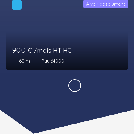
A voir absolument
900
€ /mois HT HC
60
m²
Pau 64000