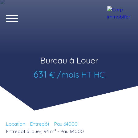
Bureau à Louer
631
€ /mois HT HC
Accueil
Acheter
Louer
Estimer
Vendre
Notre agenc
Estimation
Location
Entrepôt
Pau 64000
Entrepôt à louer, 94 m² - Pau 64000