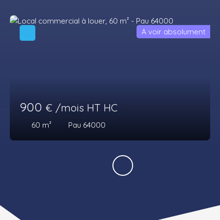
A voir absolument
900
€ /mois HT HC
60
m²
Pau 64000