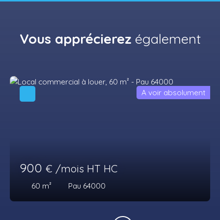
Vous apprécierez
également
A voir absolument
900
€ /mois HT HC
60
m²
Pau 64000