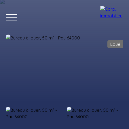
Loué
Accueil
Acheter
Louer
Estimer
Vendre
Notre agenc
Estimation