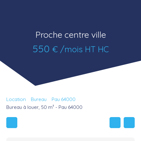
Proche centre ville
550
€ /mois HT HC
Location
Bureau
Pau 64000
Bureau à louer, 50 m² - Pau 64000