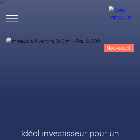
Nouveauté
Accueil
Acheter
Louer
Estimer
Vendre
Notre agenc
Estimation
Idéal investisseur pour un