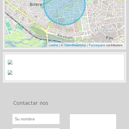
Leaflet
| ©
OpenStreetMap
|
Foursquare
contributors
Contactar nos