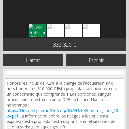
332 320 €
Llamar
Escribir
Honoraires inclus de 7.2% à la charge de l'acquéreur. Prix
hors honoraires 310 000 €.Esta propiedad se encuentra en
un condominio que comprende 1 Las porciones. Ningún
procedimiento está en curso. DPE en blanco Nuestras
honorarios :
https://files.netty.immo/file/corp/65/VUzKX/bareme_corp_20
24.pdf
La información sobre los riesgos a los que está
expuesta esta propiedad está disponible en el sitio web de
Geohazards: georisques.gouv.fr