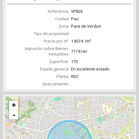
Referencia
VP826
Ciudad
Pau
Zona
Pace de Verdun
Tipo de propiedad
Precio por m²
1 823 € /m²
Impuesto sobre Bienes
717 €/an
Inmuebles
Superficie
170
Estado general
En excelente estado
Planta
RDC
Aparcamiento
+
-