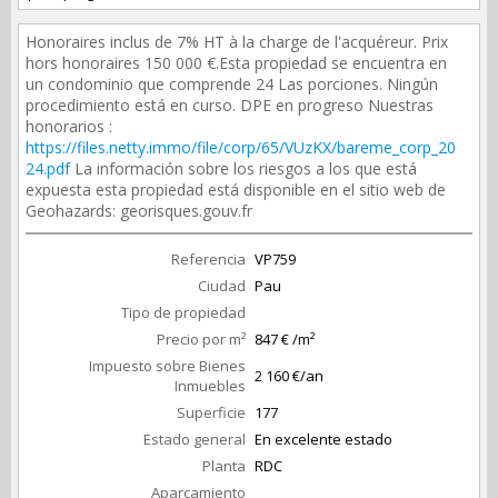
Honoraires inclus de 7% HT à la charge de l'acquéreur. Prix
hors honoraires 150 000 €.Esta propiedad se encuentra en
un condominio que comprende 24 Las porciones. Ningún
procedimiento está en curso. DPE en progreso Nuestras
honorarios :
https://files.netty.immo/file/corp/65/VUzKX/bareme_corp_20
24.pdf
La información sobre los riesgos a los que está
expuesta esta propiedad está disponible en el sitio web de
Geohazards: georisques.gouv.fr
Referencia
VP759
Ciudad
Pau
Tipo de propiedad
Precio por m²
847 € /m²
Impuesto sobre Bienes
2 160 €/an
Inmuebles
Superficie
177
Estado general
En excelente estado
Planta
RDC
Aparcamiento