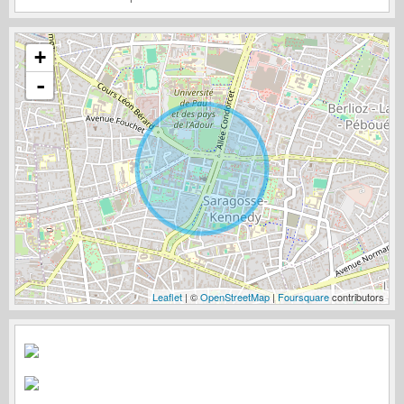
+
-
Leaflet
| ©
OpenStreetMap
|
Foursquare
contributors