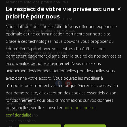
Arrendamiento local profissional Pau
Compra local profissional Pau
Le respect de votre vie privée est une
✕
Compra terreno Morlaas
priorité pour nous
Arrendamiento local profissional Billère
Compra local profissional Soumoulou
Nous utilisons des cookies afin de vous offrir une expérience
Arrendamiento local profissional Morlaas
optimale et une communication pertinente sur notre site.
Grace à ces technologies, nous pouvons vous proposer du
Local Profesional en venta Pau
Edificio en venta Pau
contenu en rapport avec vos centres d'intérêt. Ils nous
Proyecto inmobiliario se alquiler Pau
permettent également d'améliorer la qualité de nos services et
Local Profesional se alquiler Pau
la convivialité de notre site internet. Nous utiliserons
Local Profesional se alquiler Pau
Local Profesional en venta Sauvagnon
uniquement les données personnelles pour lesquelles vous
avez donné votre accord. Vous pouvez les modifier à
n'importe quel moment via la rubrique "Gérer les cookies" en
Our fees
bas de notre site, à l'exception des cookies essentiels à son
Qui sommes-nous ?
fonctionnement. Pour plus d'informations sur vos données
Mentions légales
personnelles, veuillez consulter
notre politique de
Plan du site
confidentialité
.
Acceso propietario
Gérer les cookies
Logiciel immobilier