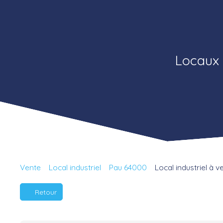
Locaux 
Vente
Local industriel
Pau 64000
Local industriel à 
Retour