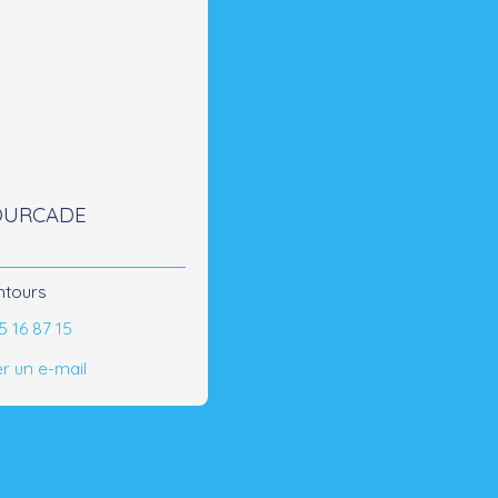
FOURCADE
ntours
5 16 87 15
r un e-mail