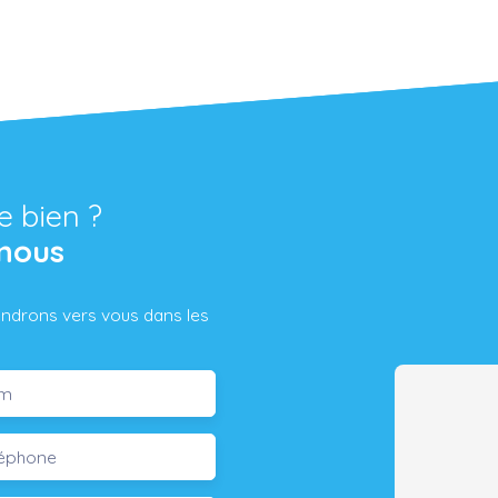
e bien ?
nous
iendrons vers vous dans les
m
léphone