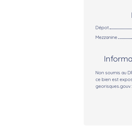
Dépot
Mezzanine
Inform
Non soumis au DPE
ce bien est expos
georisques.gouv.f