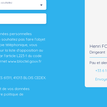
 souhaitez
nnées personnelles
ouhaitez pas faire l'objet
ie téléphonique, vous
Henri 
r la liste d'opposition au
Dirigeant
 l'article L223-1 du code
ernet www.bloctel.gouv.fr
Pau et ale
+33 6 1
CS 61311, 41013 BLOIS CEDEX.
Envoye
ent de vos données
tre
politique de