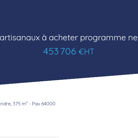
artisanaux à acheter programme n
453 706
€HT
vendre, 375 m² - Pau 64000