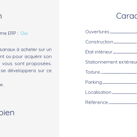
n
Carac
Ouvertures
rme ERP
:
Oui
Construction
isanaux à acheter sur un
État intérieur
ent ou pour acquérir son
Stationnement extérieu
es vous sont proposées.
i se développera sur ce
Toiture
Parking
e.
Localisation
Référence
bien