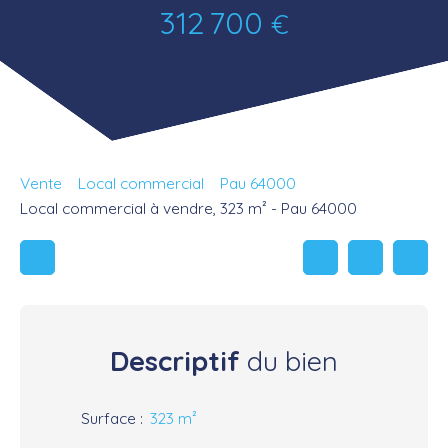
312 700
€
Vente
Local commercial
Pau 64000
Local commercial à vendre, 323 m² - Pau 64000
Descriptif
du bien
Surface
:
323
m²