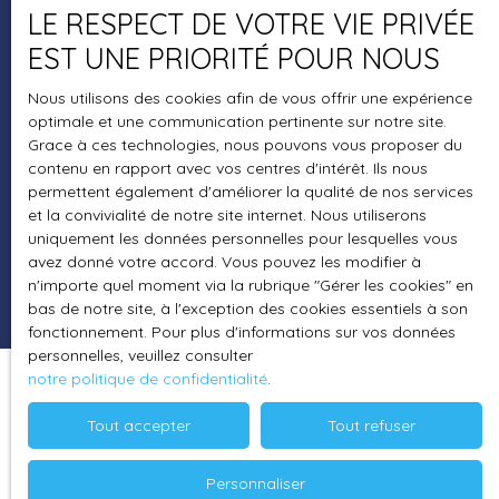
LE RESPECT DE VOTRE VIE PRIVÉE
EST UNE PRIORITÉ POUR NOUS
+33 5 59 30 65 83
Nous utilisons des cookies afin de vous offrir une expérience
optimale et une communication pertinente sur notre site.
Grace à ces technologies, nous pouvons vous proposer du
77 Av des Lilas - Bât. C
contenu en rapport avec vos centres d'intérêt. Ils nous
64000 Pau
permettent également d'améliorer la qualité de nos services
et la convivialité de notre site internet. Nous utiliserons
uniquement les données personnelles pour lesquelles vous
avez donné votre accord. Vous pouvez les modifier à
n'importe quel moment via la rubrique ″Gérer les cookies″ en
bas de notre site, à l'exception des cookies essentiels à son
fonctionnement. Pour plus d'informations sur vos données
personnelles, veuillez consulter
notre politique de confidentialité
.
Tout accepter
Tout refuser
Personnaliser