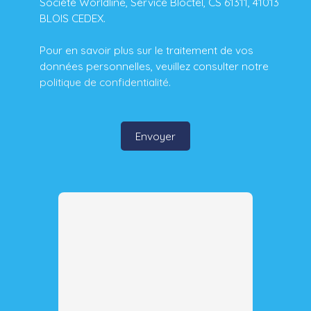
Société Worldline, Service Bloctel, CS 61311, 41013
BLOIS CEDEX.
Pour en savoir plus sur le traitement de vos
données personnelles, veuillez consulter notre
politique de confidentialité
.
Envoyer