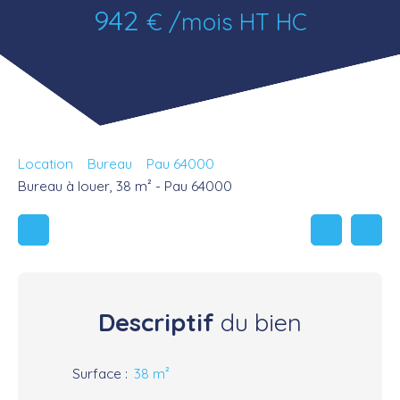
942
€ /mois HT HC
Location
Bureau
Pau 64000
Bureau à louer, 38 m² - Pau 64000
Descriptif
du bien
Surface
:
38
m²