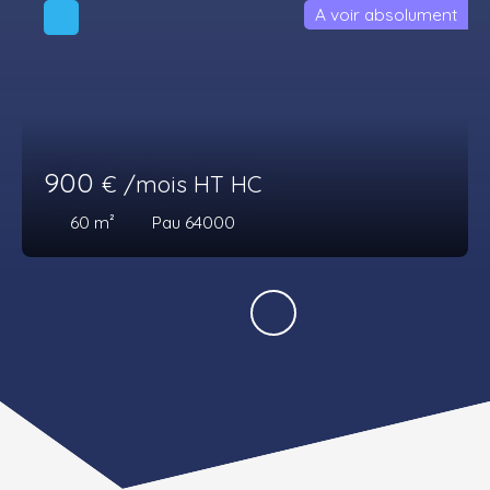
A voir absolument
900
€ /mois HT HC
60
m²
Pau 64000