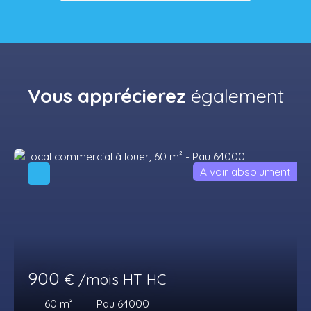
Vous apprécierez
également
A voir absolument
900
€ /mois HT HC
60
m²
Pau 64000