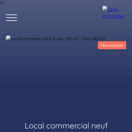
Nouveauté
Accueil
Acheter
Louer
Estimer
Vendre
Notre agenc
Estimation
Local commercial neuf