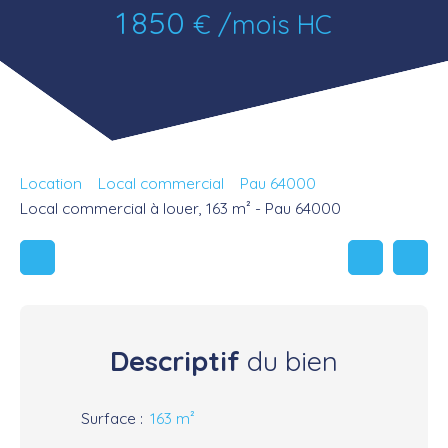
1 850
€ /mois HC
Location
Local commercial
Pau 64000
Local commercial à louer, 163 m² - Pau 64000
Descriptif
du bien
Surface
:
163
m²