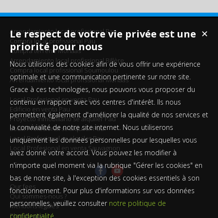
Arrendamiento local profissional Pau
Le respect de votre vie privée est une
✕
Compra local profissional Pau
priorité pour nous
Compra terreno Morlaas
Arrendamiento local profissional Billère
Nous utilisons des cookies afin de vous offrir une expérience
Compra local profissional Soumoulou
optimale et une communication pertinente sur notre site.
Arrendamiento local profissional Morlaas
Grace à ces technologies, nous pouvons vous proposer du
Local Profesional en venta Pau
contenu en rapport avec vos centres d'intérêt. Ils nous
Edificio en venta Pau
permettent également d'améliorer la qualité de nos services et
Proyecto inmobiliario se alquiler Pau
la convivialité de notre site internet. Nous utiliserons
Local Profesional se alquiler Pau
Local Profesional se alquiler Pau
uniquement les données personnelles pour lesquelles vous
Local Profesional en venta Sauvagnon
avez donné votre accord. Vous pouvez les modifier à
n'importe quel moment via la rubrique "Gérer les cookies" en
bas de notre site, à l'exception des cookies essentiels à son
Our fees
fonctionnement. Pour plus d'informations sur vos données
Qui sommes-nous ?
personnelles, veuillez consulter
notre politique de
Mentions légales
Plan du site
confidentialité
.