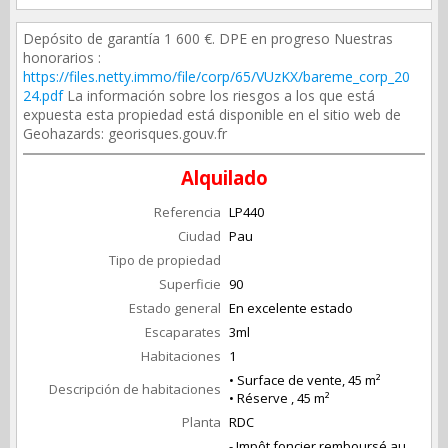
Depósito de garantía 1 600 €. DPE en progreso Nuestras
honorarios :
https://files.netty.immo/file/corp/65/VUzKX/bareme_corp_20
24.pdf
La información sobre los riesgos a los que está
expuesta esta propiedad está disponible en el sitio web de
Geohazards: georisques.gouv.fr
Alquilado
Referencia
LP440
Ciudad
Pau
Tipo de propiedad
Superficie
90
Estado general
En excelente estado
Escaparates
3ml
Habitaciones
1
• Surface de vente, 45 m²
Descripción de habitaciones
• Réserve , 45 m²
Planta
RDC
- Impôt foncier remboursé au