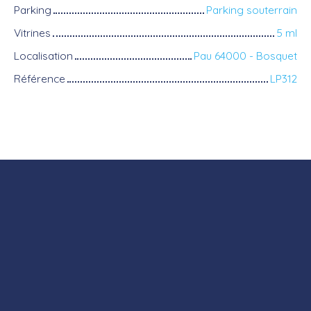
Parking
Parking souterrain
Vitrines
5 ml
Localisation
Pau 64000 - Bosquet
Référence
LP312
+