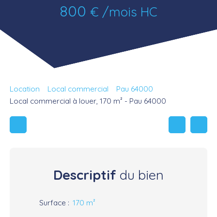
800
€ /mois HC
Location
Local commercial
Pau 64000
Local commercial à louer, 170 m² - Pau 64000
Descriptif
du bien
Surface
:
170
m²