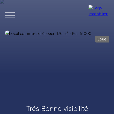
Loué
Accueil
Acheter
Louer
Estimer
Vendre
Notre agenc
Estimation
Trés Bonne visibilité