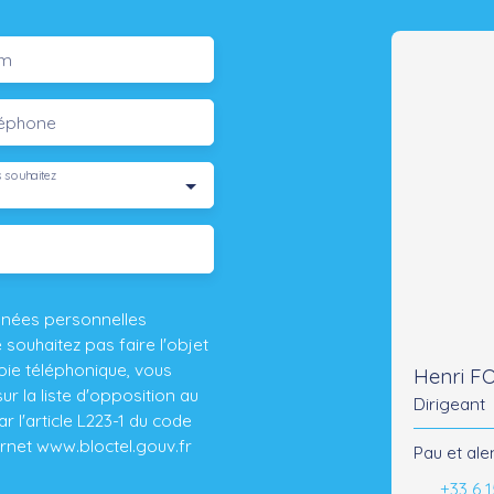
m
léphone
 souhaitez
nnées personnelles
ouhaitez pas faire l'objet
ie téléphonique, vous
Henri 
r la liste d'opposition au
Dirigeant
 l'article L223-1 du code
ernet www.bloctel.gouv.fr
Pau et ale
+33 6 1