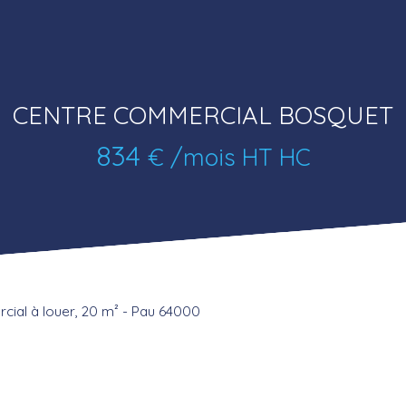
CENTRE COMMERCIAL BOSQUET
834
€ /mois HT HC
ial à louer, 20 m² - Pau 64000