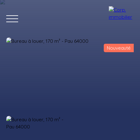
Nouveauté
Accueil
Acheter
Louer
Estimer
Vendre
Notre agenc
Estimation