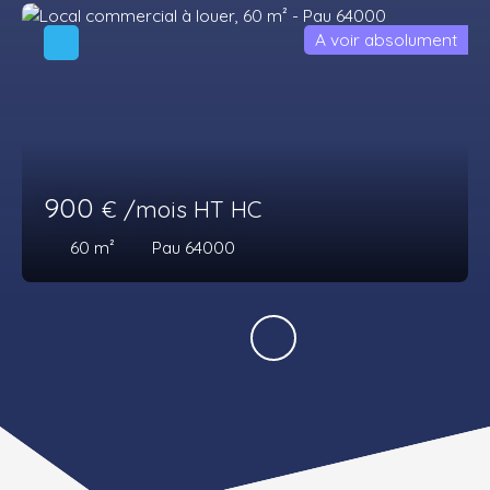
A voir absolument
900
€ /mois HT HC
60
m²
Pau 64000