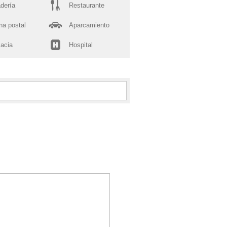
dería
Restaurante
na postal
Aparcamiento
acia
Hospital