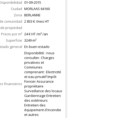
Disponibilidad
01-09-2015
Ciudad
MORLAAS
64160
Zona
BERLANNE
de comunidad
2 833 € /mes HT
 de propiedad
Precio por m²
24 € HT /m² /an
Superficie
3249
m²
stado general
En buen estado
Disponibilité : nous
consulter. Charges
privatives et
Communes
comprenant : Electricité
et eau privatif Impôt
Foncier Assurance
es financieros
propriétaire
Surveillance des locaux
Gardiennage Entretien
des extérieurs
Entretien des
équipement d'incendie
et autres