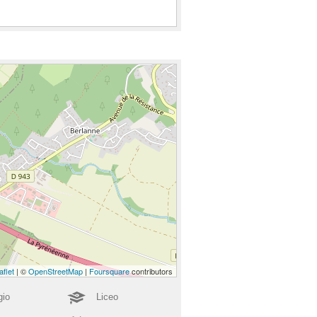
aflet
| ©
OpenStreetMap
|
Foursquare
contributors
gio
Liceo