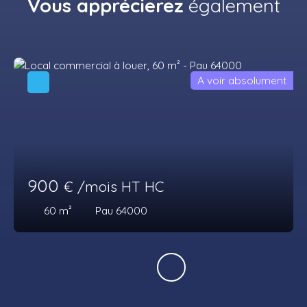
Vous apprécierez
également
A voir absolument
900
€ /mois HT HC
60
m²
Pau 64000