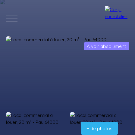
A voir absolument
Accueil
Acheter
Louer
Estimer
Vendre
Notre agenc
Estimation
+ de photos