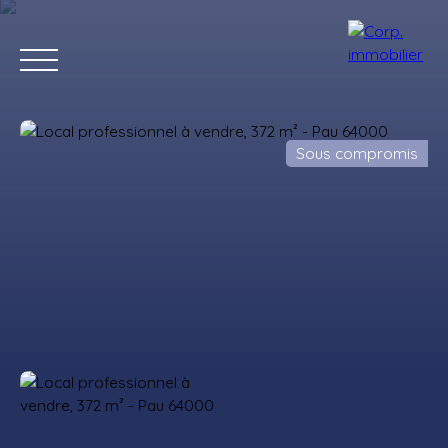
Sous compromis
Accueil
Acheter
Louer
Estimer
Vendre
Notre agenc
Estimation