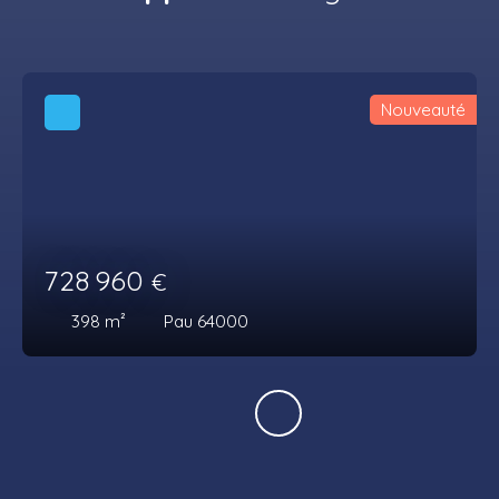
Nouveauté
728 960
€
398
m²
Pau 64000