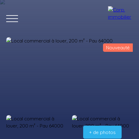
Nouveauté
Accueil
Acheter
Louer
Estimer
Vendre
Notre agenc
Estimation
+ de photos