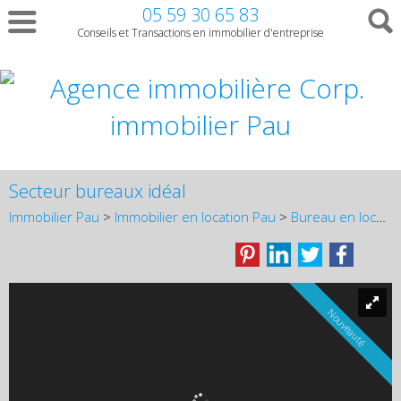
05 59 30 65 83
Conseils et Transactions en immobilier d'entreprise
Secteur bureaux idéal
Immobilier Pau
>
Immobilier en location Pau
>
Bureau en location Pau
Nouveauté