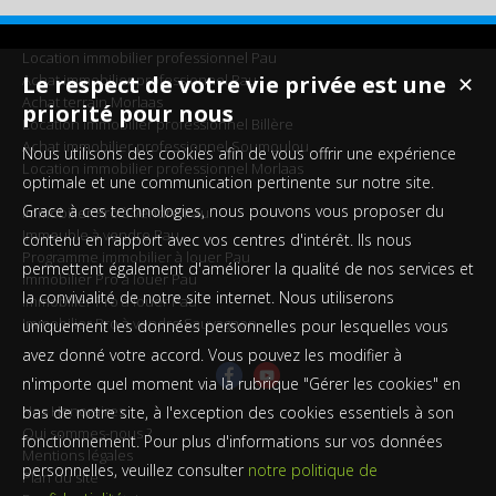
Location immobilier professionnel Pau
Achat immobilier professionnel Pau
Le respect de votre vie privée est une
✕
Achat terrain Morlaas
priorité pour nous
Location immobilier professionnel Billère
Achat immobilier professionnel Soumoulou
Nous utilisons des cookies afin de vous offrir une expérience
Location immobilier professionnel Morlaas
optimale et une communication pertinente sur notre site.
Grace à ces technologies, nous pouvons vous proposer du
Immobilier Pro à vendre Pau
Immeuble à vendre Pau
contenu en rapport avec vos centres d'intérêt. Ils nous
Programme immobilier à louer Pau
permettent également d'améliorer la qualité de nos services et
Immobilier Pro à louer Pau
la convivialité de notre site internet. Nous utiliserons
Immobilier Pro à louer Pau
Immobilier Pro à vendre Sauvagnon
uniquement les données personnelles pour lesquelles vous
avez donné votre accord. Vous pouvez les modifier à
n'importe quel moment via la rubrique "Gérer les cookies" en
Nos Honoraires
bas de notre site, à l'exception des cookies essentiels à son
Qui sommes-nous ?
fonctionnement. Pour plus d'informations sur vos données
Mentions légales
personnelles, veuillez consulter
notre politique de
Plan du site